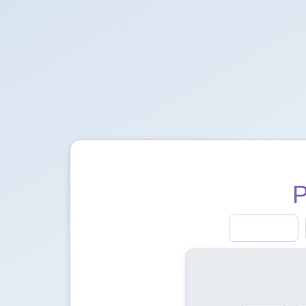
P
Beauraing